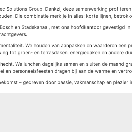
c Solutions Group. Dankzij deze samenwerking profiteren
uden. Die combinatie merk je in alles: korte lijnen, betrokk
 Bosch en Stadskanaal, met ons hoofdkantoor gevestigd in N
rachtgevers.
mentaliteit. We houden van aanpakken en waarderen een pra
king tot groen- en terrasdaken, energiedaken en andere d
n hecht. We lunchen dagelijks samen en sluiten de maand gr
el en personeelsfeesten dragen bij aan de warme en vertr
ekomst – gedreven door passie, vakmanschap en plezier i