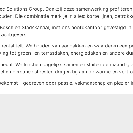
c Solutions Group. Dankzij deze samenwerking profiteren
uden. Die combinatie merk je in alles: korte lijnen, betrokk
 Bosch en Stadskanaal, met ons hoofdkantoor gevestigd in N
rachtgevers.
mentaliteit. We houden van aanpakken en waarderen een pra
king tot groen- en terrasdaken, energiedaken en andere d
n hecht. We lunchen dagelijks samen en sluiten de maand gr
el en personeelsfeesten dragen bij aan de warme en vertr
ekomst – gedreven door passie, vakmanschap en plezier i